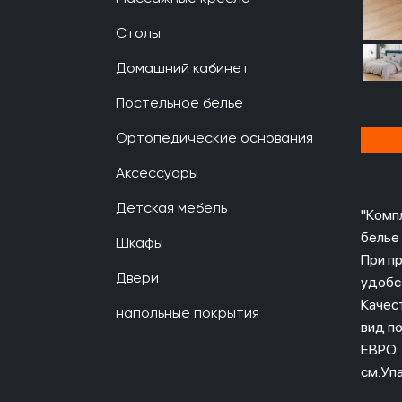
Столы
Домашний кабинет
Постельное белье
Ортопедические основания
Аксессуары
Детская мебель
"Комп
белье 
Шкафы
При п
Двери
удобс
Качес
напольные покрытия
вид п
ЕВРО:
см.Уп