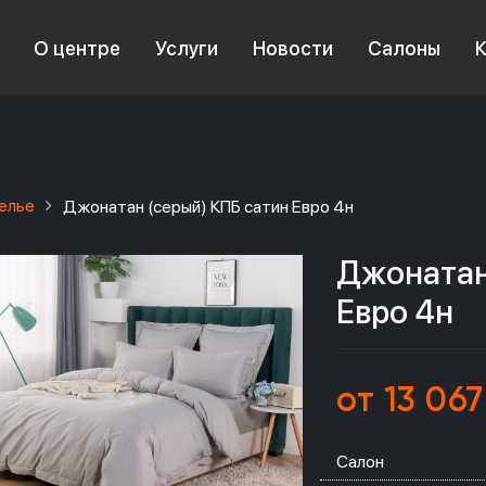
О центре
Услуги
Новости
Салоны
елье
Джонатан (серый) КПБ сатин Евро 4н
Джонатан
Евро 4н
от 13 067
Салон