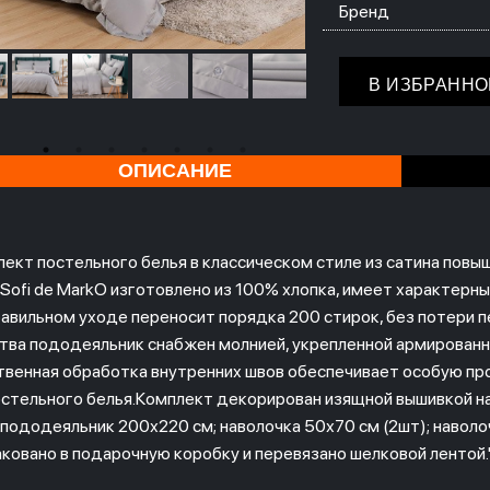
Бренд
В ИЗБРАННО
ОПИСАНИЕ
лект постельного белья в классическом стиле из сатина повы
Sofi de MarkO изготовлено из 100% хлопка, имеет характерны
равильном уходе переносит порядка 200 стирок, без потери п
тва пододеяльник снабжен молнией, укрепленной армированно
твенная обработка внутренних швов обеспечивает особую про
остельного белья.Комплект декорирован изящной вышивкой н
 пододеяльник 200х220 см; наволочка 50х70 см (2шт); навол
аковано в подарочную коробку и перевязано шелковой лентой.