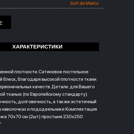
Sofi de Marko
Е
ХАРАКТЕРИСТИКИ
шенной плотности. Сатиновое постельное
й блеск, благодаря высокой плотности ткани.
ервоначальных качеств. Детали: для Вашего
й тканью (по Европейскому стандарту).
чность, долговечность, а также эстетичный
а наволочках и пододеяльнике.Комплектация
очка 70х70 см (2шт) простыня 230х250
"