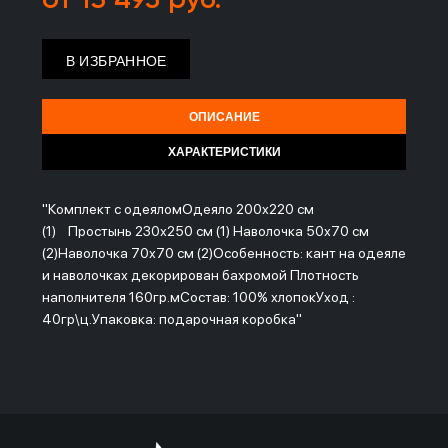
от 13 495 руб.
В ИЗБРАННОЕ
ОПИСАНИЕ
ХАРАКТЕРИСТИКИ
"Комплект с одеяломОдеяло 200х220 см
(1) Простынь 230х250 см (1) Наволочка 50х70 см
(2)Наволочка 70х70 см (2)Особенность: кант на одеяле
и наволочках декорирован бахромой Плотность
наполнителя 160гр.мСостав: 100% хлопокУход :
40гр\ц.Упаковка: подарочная коробка"