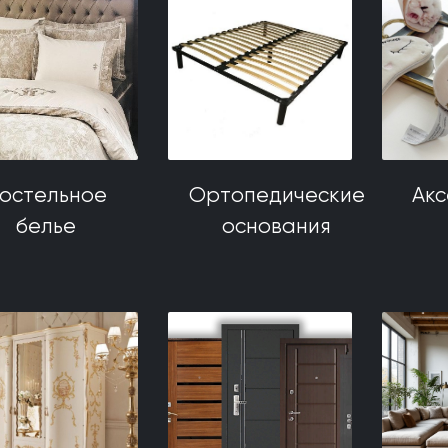
остельное
Ортопедические
Ак
белье
основания