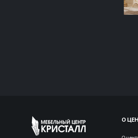
О ЦЕ
О цент