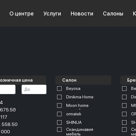
О центре
Услуги
Новости
Салоны
озничная цена
Салон
Бре
Beyosa
Be
Dinikma Home
Di
34
Moon home
M
 675.50
ormatek
O
 117
SHINUA
S
 558.50
Скандинавия
Ск
 000
мебель
ме