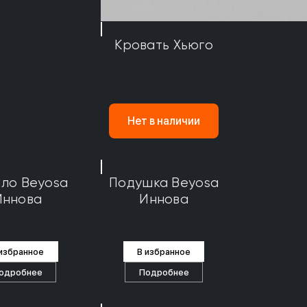
Кровать Хьюго
Нет в наличии
ло Beyosa
Подушка Beyosa
Иннова
Иннова
 избранное
В избранное
одробнее
Подробнее