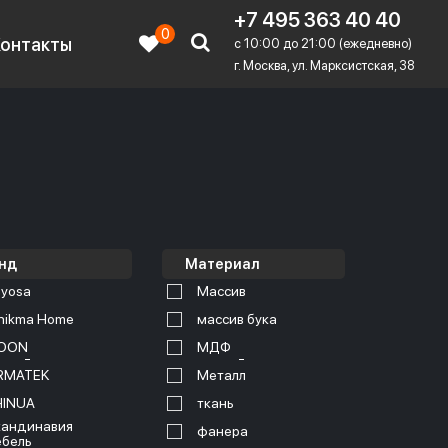
+7 495 363 40 40
0
Контакты
c 10:00 до 21:00 (ежедневно)
г. Москва, ул. Марксистская, 38
нд
Материал
yosa
Массив
nikma Home
массив бука
OON
МДФ
RMATEK
Металл
HINUA
ткань
андинавия
фанера
бель