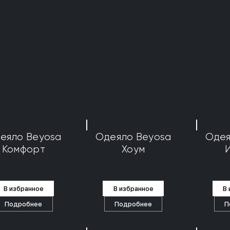
еяло Beyosa
Одеяло Beyosa
Одея
Комфорт
Хоум
В избранное
В избранное
В
Подробнее
Подробнее
П