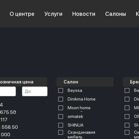
О центре
Услуги
Новости
Салоны
озничная цена
Салон
Бре
Beyosa
Be
Dinikma Home
Di
34
Moon home
M
 675.50
ormatek
O
 117
SHINUA
S
 558.50
Скандинавия
Ск
 000
мебель
ме