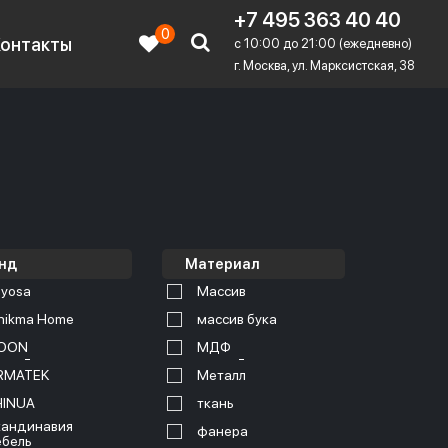
+7 495 363 40 40
0
Контакты
c 10:00 до 21:00 (ежедневно)
г. Москва, ул. Марксистская, 38
нд
Материал
yosa
Массив
nikma Home
массив бука
OON
МДФ
RMATEK
Металл
HINUA
ткань
андинавия
фанера
бель