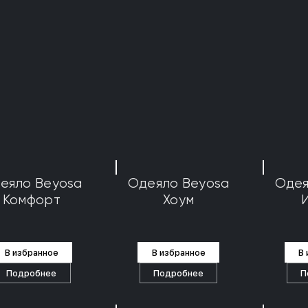
еяло Beyosa
Одеяло Beyosa
Одея
Комфорт
Хоум
В избранное
В избранное
В
Подробнее
Подробнее
П