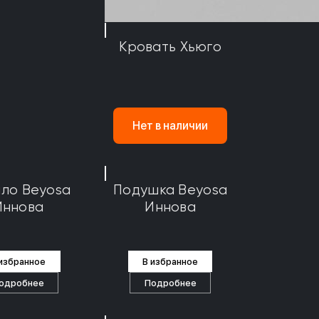
Кровать Хьюго
Нет в наличии
ло Beyosa
Подушка Beyosa
Иннова
Иннова
 избранное
В избранное
одробнее
Подробнее