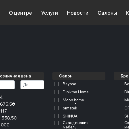
О центре
Услуги
Новости
Салоны
озничная цена
Салон
Бре
Beyosa
Be
Dinikma Home
Di
34
Moon home
M
 675.50
ormatek
O
 117
SHINUA
S
 558.50
Скандинавия
Ск
 000
мебель
ме