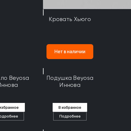
Кровать Хьюго
Нет в наличии
ло Beyosa
Подушка Beyosa
Иннова
Иннова
 избранное
В избранное
одробнее
Подробнее