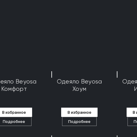
еяло Beyosa
Одеяло Beyosa
Одея
Комфорт
Хоум
В избранное
В избранное
В
Подробнее
Подробнее
П