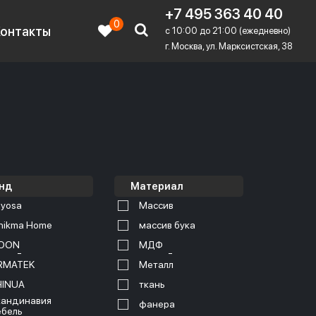
+7 495 363 40 40
0
Контакты
c 10:00 до 21:00 (ежедневно)
г. Москва, ул. Марксистская, 38
нд
Материал
yosa
Массив
nikma Home
массив бука
OON
МДФ
RMATEK
Металл
HINUA
ткань
андинавия
фанера
бель