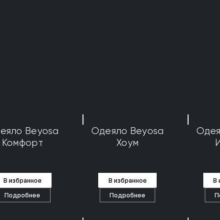
еяло Beyosa
Одеяло Beyosa
Одея
Комфорт
Хоум
В избранное
В избранное
В
Подробнее
Подробнее
П