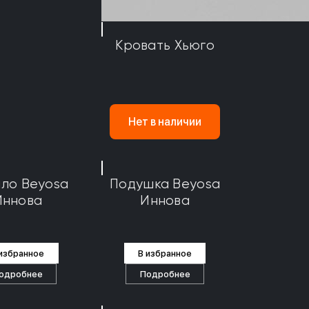
Кровать Хьюго
Нет в наличии
ло Beyosa
Подушка Beyosa
Иннова
Иннова
 избранное
В избранное
одробнее
Подробнее