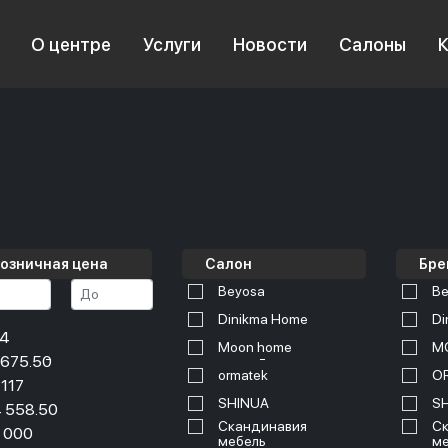
О центре
Услуги
Новости
Салоны
озничная цена
Салон
Бре
Beyosa
Be
Dinikma Home
Di
34
Moon home
M
 675.50
ormatek
O
 117
SHINUA
S
 558.50
Скандинавия
Ск
 000
мебель
ме