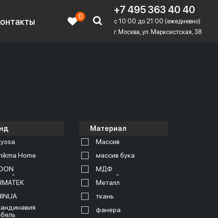
+7 495 363 40 40
0
Контакты
c 10:00 до 21:00 (ежедневно)
г. Москва, ул. Марксистская, 38
нд
Материал
yosa
Массив
nikma Home
массив бука
OON
МДФ
RMATEK
Металл
HINUA
ткань
андинавия
фанера
бель