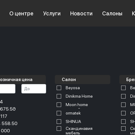
О центре
Услуги
Новости
Салоны
озничная цена
Салон
Бре
Beyosa
Be
Dinikma Home
Di
34
Moon home
M
 675.50
ormatek
O
 117
SHINUA
S
 558.50
Скандинавия
Ск
 000
мебель
ме