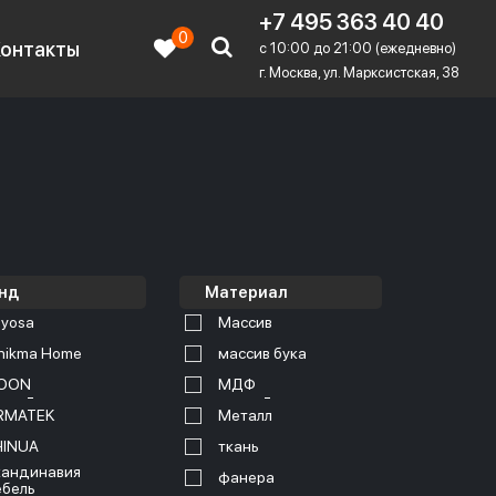
+7 495 363 40 40
0
Контакты
c 10:00 до 21:00 (ежедневно)
г. Москва, ул. Марксистская, 38
нд
Материал
yosa
Массив
nikma Home
массив бука
OON
МДФ
RMATEK
Металл
HINUA
ткань
андинавия
фанера
бель