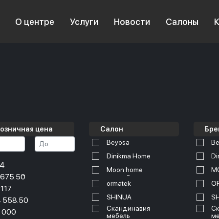
О центре
Услуги
Новости
Салоны
озничная цена
Салон
Бре
Beyosa
Be
Dinikma Home
Di
34
Moon home
M
 675.50
ormatek
O
 117
SHINUA
S
 558.50
Скандинавия
Ск
 000
мебель
ме