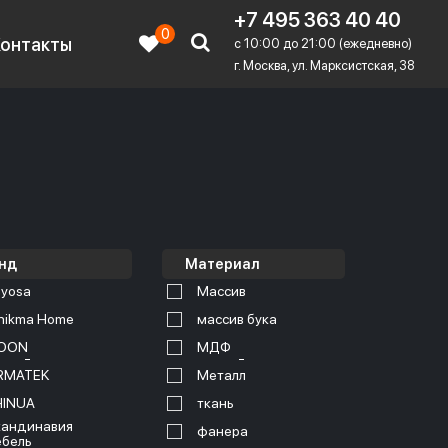
+7 495 363 40 40
0
Контакты
c 10:00 до 21:00 (ежедневно)
г. Москва, ул. Марксистская, 38
нд
Материал
yosa
Массив
nikma Home
массив бука
OON
МДФ
RMATEK
Металл
HINUA
ткань
андинавия
фанера
бель