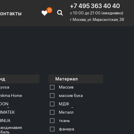
+7 495 363 40 40
0
Контакты
c 10:00 до 21:00 (ежедневно)
г. Москва, ул. Марксистская, 38
нд
Материал
yosa
Массив
nikma Home
массив бука
OON
МДФ
RMATEK
Металл
HINUA
ткань
андинавия
фанера
бель