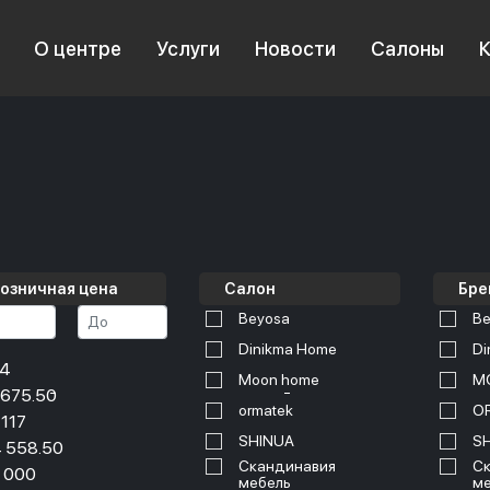
О центре
Услуги
Новости
Салоны
озничная цена
Салон
Бре
Beyosa
Be
Dinikma Home
Di
34
Moon home
M
 675.50
ormatek
O
 117
SHINUA
S
 558.50
Скандинавия
Ск
 000
мебель
ме