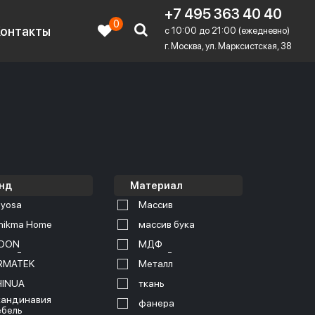
+7 495 363 40 40
0
Контакты
c 10:00 до 21:00 (ежедневно)
г. Москва, ул. Марксистская, 38
нд
Материал
yosa
Массив
nikma Home
массив бука
OON
МДФ
RMATEK
Металл
HINUA
ткань
андинавия
фанера
бель