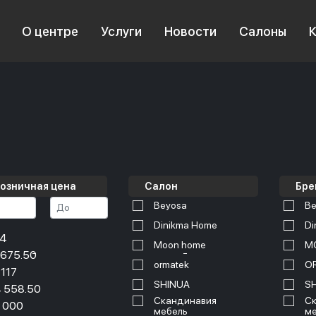
О центре
Услуги
Новости
Салоны
озничная цена
Салон
Бре
Beyosa
Be
Dinikma Home
Di
34
Moon home
M
 675.50
ormatek
O
 117
SHINUA
S
 558.50
Скандинавия
Ск
 000
мебель
ме