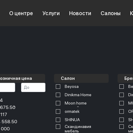
О центре
Услуги
Новости
Салоны
озничная цена
Салон
Бре
Beyosa
Be
Dinikma Home
Di
34
Moon home
M
 675.50
ormatek
O
 117
SHINUA
S
 558.50
Скандинавия
Ск
 000
мебель
ме