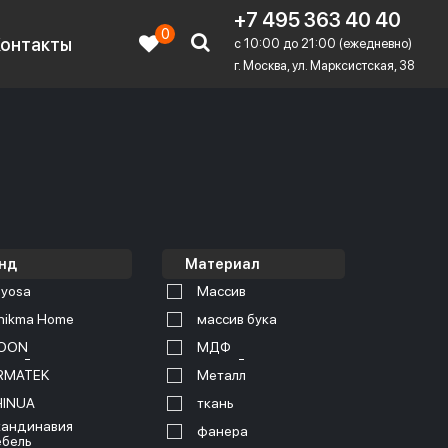
+7 495 363 40 40
0
Контакты
c 10:00 до 21:00 (ежедневно)
г. Москва, ул. Марксистская, 38
нд
Материал
yosa
Массив
nikma Home
массив бука
OON
МДФ
RMATEK
Металл
HINUA
ткань
андинавия
фанера
бель