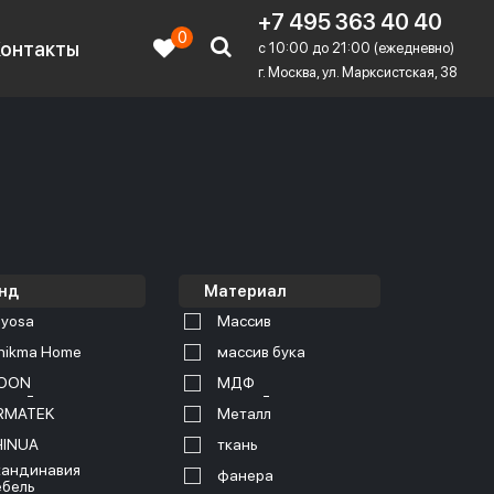
+7 495 363 40 40
0
Контакты
c 10:00 до 21:00 (ежедневно)
г. Москва, ул. Марксистская, 38
нд
Материал
yosa
Массив
nikma Home
массив бука
OON
МДФ
RMATEK
Металл
HINUA
ткань
андинавия
фанера
бель