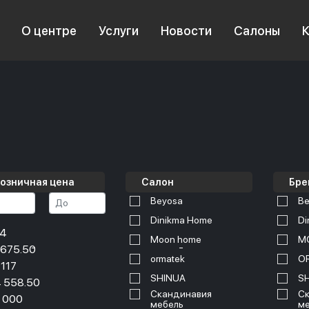
О центре
Услуги
Новости
Салоны
озничная цена
Салон
Бре
Beyosa
Be
Dinikma Home
Di
34
Moon home
M
 675.50
ormatek
O
 117
SHINUA
S
 558.50
Скандинавия
Ск
 000
мебель
ме