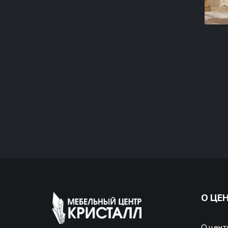
О ЦЕ
О цент