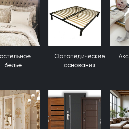
остельное
Ортопедические
Ак
белье
основания