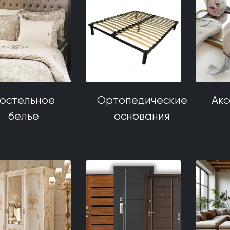
остельное
Ортопедические
Ак
белье
основания