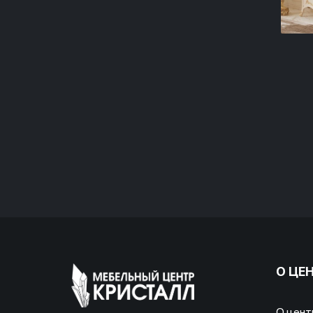
О ЦЕ
О цент