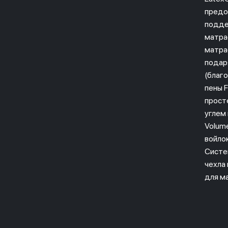
предо
подде
матра
матра
подар
(благ
пены 
прост
углем
Volume
войлок
Систе
чехла
для м