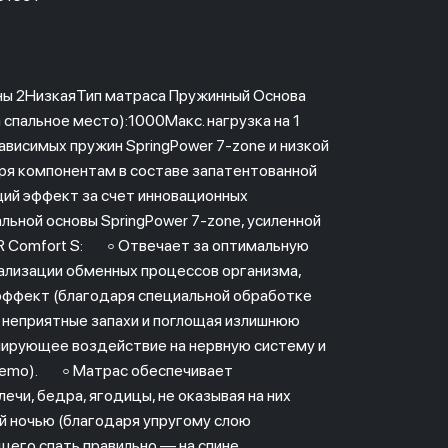
ны 2НизкаяТип матраса Пружинный Основа
спальное место):1000Макс. нагрузка на 1
висимых пружин SpringPower 7-zone и низкой
я компонентам в составе запатентованной
ий эффект за счет инновационных
альной основы SpringPower 7-zone, усиленной
IR Comfort S: ◦ Отвечает за оптимальную
ализации обменных процессов организма,
эффект (благодаря специальной обработке
 неприятные запахи и поглощая излишнюю
лирующее воздействие на нервную систему и
 Memo). ◦ Матрас обеспечивает
чи, бедра, ягодицы, не оказывая на них
ий ночью (благодаря упругому слою
его спать правильно — на спине,