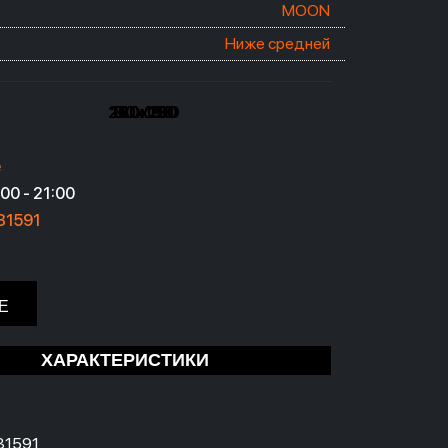
MOON
Ниже средней
200x200
160x190
180x190
120x190
140x190
80x190
90x190
e
00 - 21:00
31591
Е
ХАРАКТЕРИСТИКИ
31591