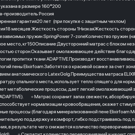
 указана в размере 160*200
а-производитель Россия
ренная гарантия20 лет (при покупке с защитным чехлом)
тия18 месяцев Жесткость стороны 1НизкаяЖесткость сторо
независимых пружин SpringPower 7-zoneКоличество пружин (на 
ное место, кг150Описание:Двусторонний матрас с блоком неза
остью сторон.Оказывает омолаживающее действие благодар
логии пропитки ткани ADAPTIVE.Производят восстанавливающ
огий пены Elixirfoam.Заботятся о красивой осанке за счет зон
вием анатомического LatexGolg.Преимущества матраса ELIX
ратуру спального места, использует тепло спящего для норм
яет метаболические процессы, дает легкий омолаживающий 
 ADAPTIVE). ◦ Матрас сохранит запах свежести, абсорбируя
, способствует нормализации кровообращения, окажет стиму
ные процессы (благодаря минерализованной пене Elixirfoam
нительную поддержку и комфорт, гибко подстраиваясь под пле
ния, в результате чего снижается количество переворачиван
Gold). ◦ Сократит количество переворачиваний и научит спящ