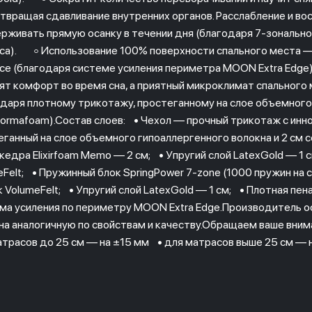
твращая сдавливание внутренних органов. Расслабление и во
рживать прямую осанку в течении дня (благодаря 7-зональн
са). ◦ Использование 100% поверхности спального места — 
се (благодаря системе усиления периметра MOON Extra Edg
ят комфорт во время сна, а приятный микроклимат спального
одаря плотному трикотажу, простеганному на слое объемного 
Formafoam).Состав слоев: • Чехол — прочный трикотаж с инн
еганный на слое объемного гипоаллергенного волокна и 2 см 
 кедра Elixirfoam Memo — 2 см; • Упругий слой LatexGold — 
Felt; • Пружинный блок SpringPower 7-zone (1000 пружин на с
 VolumeFelt; • Упругий слой LatexGold — 1 см; • Плотная пена
ма усиления по периметру MOON Extra Edge.Производитель ос
 на аналогичную по свойствам и качеству.Обращаем ваше вни
атрасов до 25 см — на ±15 мм • для матрасов выше 25 см — 