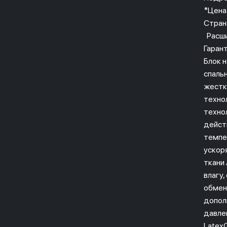
*Цена
Стран
Расши
Гаран
Блок 
спаль
жестк
техно
технол
дейст
темпе
ускор
ткани
влагу
обмен
допол
давле
Latex