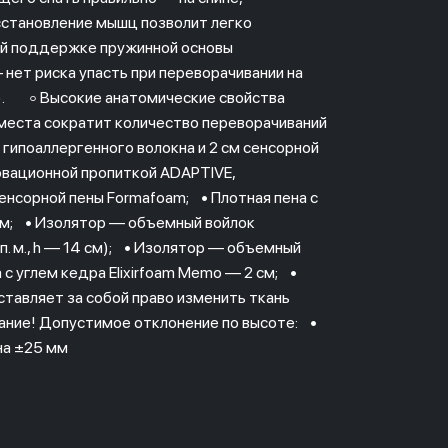
сстановление мышц позволит легко
ой поддержке пружинной основы
нет риска упасть при переворачивании на
e). ◦ Высокие анатомические свойства
 места сократит количество переворачиваний
гипоаллергенного волокна и 2 см сенсорной
овационной пропиткой ADAPTIVE,
сенсорной пены Formafoam; • Плотная пена с
1 см; • Изолятор — объемный войлок
п. м., h — 14 см); • Изолятор — объемный
 с углем кедра Elixirfoam Memo — 2 см; •
тавляет за собой право изменить ткань
мание! Допустимое отклонение по высоте: •
на ±25 мм