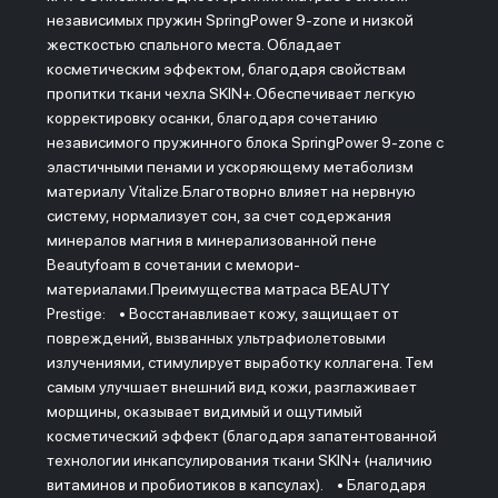
независимых пружин SpringPower 9-zone и низкой
жесткостью спального места. Обладает
косметическим эффектом, благодаря свойствам
пропитки ткани чехла SKIN+.Обеспечивает легкую
корректировку осанки, благодаря сочетанию
независимого пружинного блока SpringPower 9-zone с
эластичными пенами и ускоряющему метаболизм
материалу Vitalize.Благотворно влияет на нервную
систему, нормализует сон, за счет содержания
минералов магния в минерализованной пене
Beautyfoam в сочетании с мемори-
материалами.Преимущества матраса BEAUTY
Prestige: • Восстанавливает кожу, защищает от
повреждений, вызванных ультрафиолетовыми
излучениями, стимулирует выработку коллагена. Тем
самым улучшает внешний вид кожи, разглаживает
морщины, оказывает видимый и ощутимый
косметический эффект (благодаря запатентованной
технологии инкапсулирования ткани SKIN+ (наличию
витаминов и пробиотиков в капсулах). • Благодаря