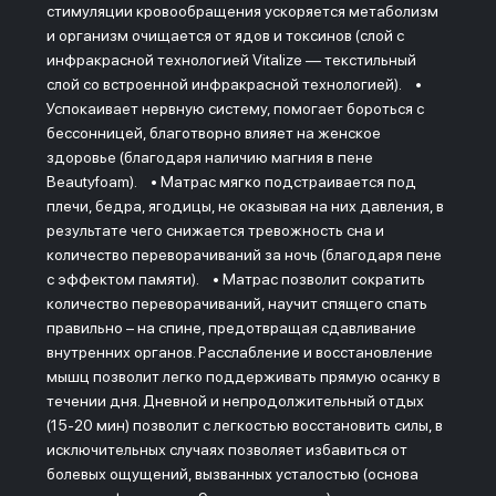
стимуляции кровообращения ускоряется метаболизм
и организм очищается от ядов и токсинов (слой с
инфракрасной технологией Vitalize — текстильный
слой со встроенной инфракрасной технологией). •
Успокаивает нервную систему, помогает бороться с
бессонницей, благотворно влияет на женское
здоровье (благодаря наличию магния в пене
Beautyfoam). • Матрас мягко подстраивается под
плечи, бедра, ягодицы, не оказывая на них давления, в
результате чего снижается тревожность сна и
количество переворачиваний за ночь (благодаря пене
с эффектом памяти). • Матрас позволит сократить
количество переворачиваний, научит спящего спать
правильно – на спине, предотвращая сдавливание
внутренних органов. Расслабление и восстановление
мышц позволит легко поддерживать прямую осанку в
течении дня. Дневной и непродолжительный отдых
(15-20 мин) позволит с легкостью восстановить силы, в
исключительных случаях позволяет избавиться от
болевых ощущений, вызванных усталостью (основа