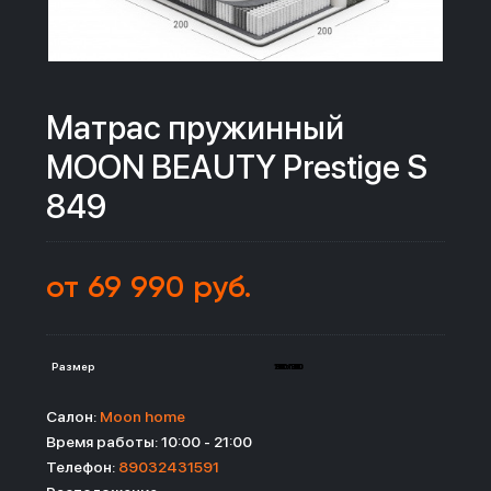
Матрас пружинный
MOON BEAUTY Prestige S
849
от 69 990 руб.
Размер
200x200
140x190
160x190
180x190
120x190
80x190
90x190
Салон:
Moon home
Время работы: 10:00 - 21:00
Телефон:
89032431591