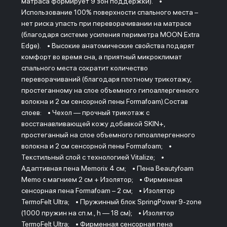
матраса формирует 9 зон поддержки). •
Использование 100% поверхности спального места –
нет риска упасть при переворачивании на матрасе
(благодаря системе усиления периметра MOON Extra
Edge). • Высокие анатомические свойства подарят
комфорт во время сна, а приятный микроклимат
спального места сократит количество
переворачиваний (благодаря плотному трикотажу,
простеганному на слое объемного гипоаллергенного
волокна и 2 см сенсорной пены Formafoam).Состав
слоев: • Чехол — прочный трикотаж с
восстанавливающей кожу добавкой SKIN+,
простеганный на слое объемного гипоаллергенного
волокна и 2 см сенсорной пены Formafoam; •
Текстильный слой с технологией Vitalize; •
Адаптивная пена Memorix 4 см; • Пена Beautyfoam
Memo с магнием 2 см + Изолятор; • Фирменная
сенсорная пена Formafoam – 2 см; • Изолятор
TermoFelt Ultra; • Пружинный блок SpringPower 9-zone
(1000 пружин на сп.м., h — 18 см); • Изолятор
TermoFelt Ultra; • Фирменная сенсорная пена