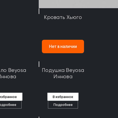
Кровать Хьюго
Нет в наличии
ло Beyosa
Подушка Beyosa
Иннова
Иннова
 избранное
В избранное
одробнее
Подробнее