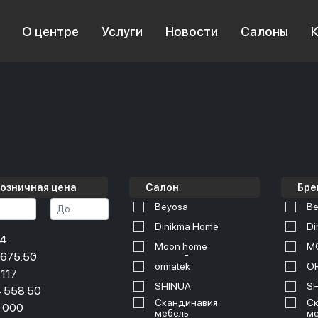
О центре
Услуги
Новости
Салоны
озничная цена
Салон
Бре
Beyosa
Be
Dinikma Home
Di
34
Moon home
M
 675.50
ormatek
O
 117
SHINUA
S
 558.50
Скандинавия
Ск
 000
мебель
ме