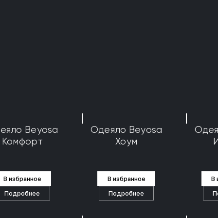
еяло Beyosa
Одеяло Beyosa
Одея
Комфорт
Хоум
В избранное
В избранное
В
Подробнее
Подробнее
П