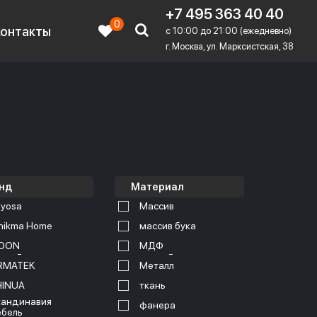
+7 495 363 40 40
0
Контакты
c 10:00 до 21:00 (ежедневно)
г. Москва, ул. Марксистская, 38
нд
Материал
yosa
Массив
nikma Home
массив бука
OON
МДФ
RMATEK
Металл
HINUA
ткань
андинавия
фанера
бель