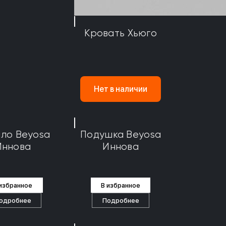
Кровать Хьюго
Нет в наличии
ло Beyosa
Подушка Beyosa
Иннова
Иннова
 избранное
В избранное
одробнее
Подробнее