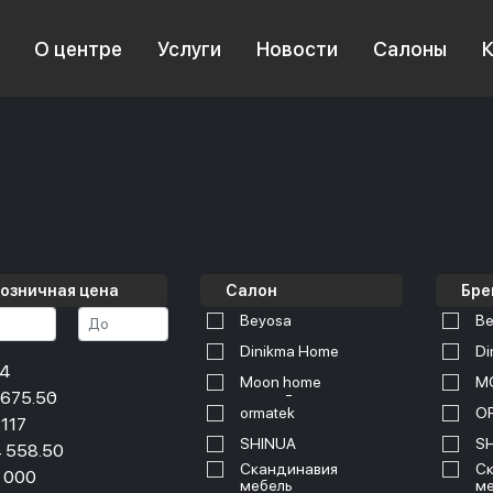
О центре
Услуги
Новости
Салоны
озничная цена
Салон
Бре
Beyosa
Be
Dinikma Home
Di
34
Moon home
M
 675.50
ormatek
O
 117
SHINUA
S
 558.50
Скандинавия
Ск
 000
мебель
ме