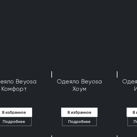
еяло Beyosa
Одеяло Beyosa
Одея
Комфорт
Хоум
В избранное
В избранное
В
Подробнее
Подробнее
П