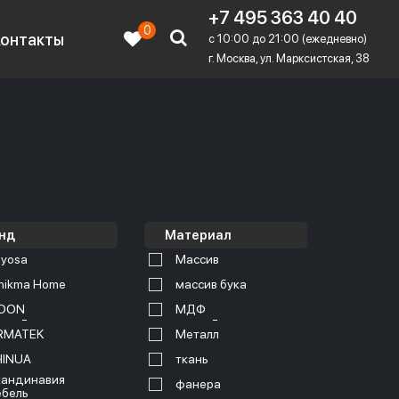
+7 495 363 40 40
0
Контакты
c 10:00 до 21:00 (ежедневно)
г. Москва, ул. Марксистская, 38
нд
Материал
yosa
Массив
nikma Home
массив бука
OON
МДФ
RMATEK
Металл
HINUA
ткань
андинавия
фанера
бель