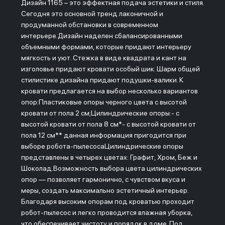
Дизайн 1165 – это эффектная подача эстетики и стиля.
Сегодня это основной тренд лаконичной и
продуманной обстановки в современном
интерьере.Дизайн наделен сбалансированными
объемными формами, которые придают интерьеру
мягкость и уют. Стежка в виде квадрата и кант на
изголовье придают кровати особый шик. Шарм общей
стилистике дизайна придают подушки-валики. К
кровати предлагается на выбор несколько вариантов
опор:Пластиковые опоры черного цвета с высотой
кровати от пола 2 см;Цилиндрические опоры:- с
высотой кровати от пола 8 см*- с высотой кровати от
пола 12 см** данная информация пригодится при
выборе робота-пылесосаЦилиндрические опоры
представлены в четырех цветах: Графит, Хром, Беж и
Шоколад.Возможность выбора цвета цилиндрических
опор — позволяет гармонично, с чувством вкуса и
меры, создать максимально эстетичный интерьер.
Благодаря высоким опорам под кроватью проходит
робот-пылесос и легко проводится влажная уборка,
что обеспечивает чистоту и порядок в доме. Под