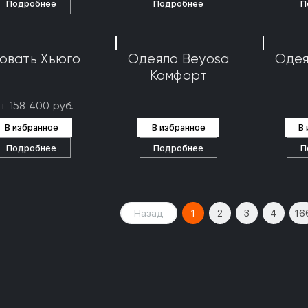
Подробнее
Подробнее
П
овать Хьюго
Одеяло Beyosa
Одея
Комфорт
т 158 400 руб.
В избранное
В избранное
В
Подробнее
Подробнее
П
Назад
1
2
3
4
16