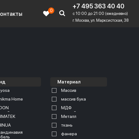
+7 495 363 40 40
0
Контакты
c 10:00 до 21:00 (ежедневно)
г. Москва, ул. Марксистская, 38
нд
Материал
yosa
Массив
nikma Home
массив бука
OON
МДФ
RMATEK
Металл
HINUA
ткань
андинавия
фанера
бель