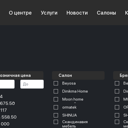
О центре
Услуги
Новости
Салоны
озничная цена
Салон
Бре
Beyosa
Be
Dinikma Home
Di
34
Moon home
M
 675.50
ormatek
O
 117
SHINUA
S
 558.50
Скандинавия
Ск
 000
мебель
ме